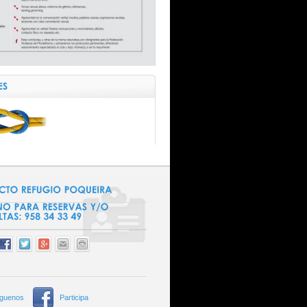
íguenos
Participa