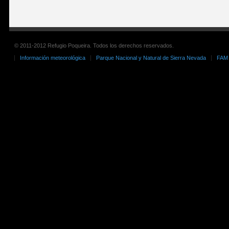
© 2011-2012 Refugio Poqueira. Todos los derechos reservados.
Información meteorológica
Parque Nacional y Natural de Sierra Nevada
FAM