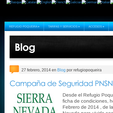
REFUGIO POQUEIRA
»
TARIFAS Y SERVICIOS
»
ACCESOS
»
27 febrero, 2014 en
Blog
por refugiopoqueira
Desde el Refugio Poqu
ficha de condiciones, 
Febrero de 2014 , de l