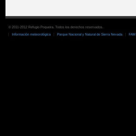
© 2011-2012 Refugio Poqueira. Todos los derechos reservados.
Información meteorológica
Parque Nacional y Natural de Sierra Nevada
FAM