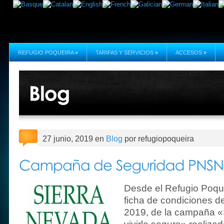
REFUGIO POQUEIRA
»
TARIFAS Y SERVICIOS
»
ACCESOS
»
27 junio, 2019 en
Blog
por refugiopoqueira
Desde el Refugio Poque
ficha de condiciones de
2019, de la campaña «