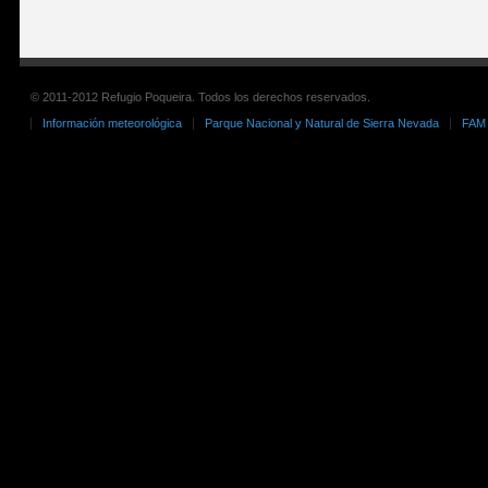
© 2011-2012 Refugio Poqueira. Todos los derechos reservados.
Información meteorológica
Parque Nacional y Natural de Sierra Nevada
FAM