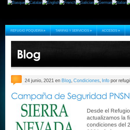
REFUGIO POQUEIRA
»
TARIFAS Y SERVICIOS
»
ACCESOS
»
24 junio, 2021 en
Blog
,
Condiciones
,
Info
por refug
Desde el Refugio
actualizamos la f
condiciones del 2