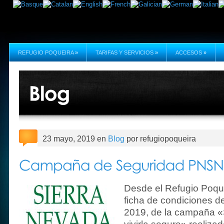
REFUGIO POQUEIRA
»
TARIFAS Y SERVICIOS
»
ACCESOS
»
23 mayo, 2019 en
Blog
por refugiopoqueira
Desde el Refugio Poque
ficha de condiciones d
2019, de la campaña «