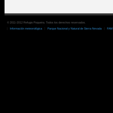
© 2011-2012 Refugio Poqueira. Todos los derechos reservados.
Información meteorológica
Parque Nacional y Natural de Sierra Nevada
FAM