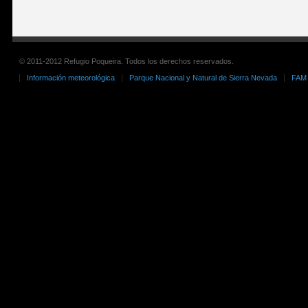
© 2011-2012 Refugio Poqueira. Todos los derechos reservados.
Información meteorológica
Parque Nacional y Natural de Sierra Nevada
FAM