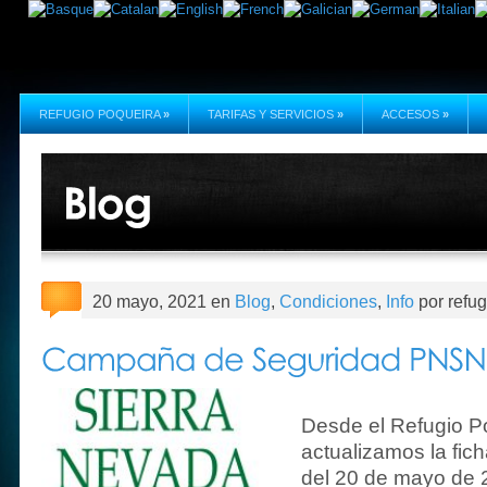
REFUGIO POQUEIRA
»
TARIFAS Y SERVICIOS
»
ACCESOS
»
20 mayo, 2021 en
Blog
,
Condiciones
,
Info
por refu
Desde el Refugio P
actualizamos la fic
del 20 de mayo de 