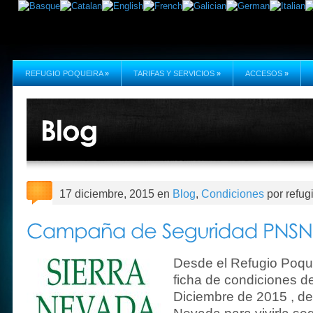
REFUGIO POQUEIRA
»
TARIFAS Y SERVICIOS
»
ACCESOS
»
17 diciembre, 2015 en
Blog
,
Condiciones
por refug
Desde el Refugio Poque
ficha de condiciones d
Diciembre de 2015 , d