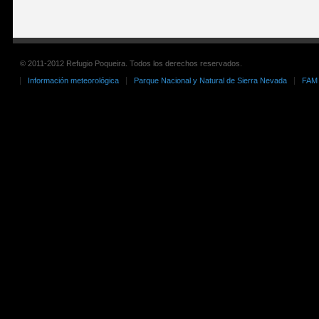
© 2011-2012 Refugio Poqueira. Todos los derechos reservados.
Información meteorológica
Parque Nacional y Natural de Sierra Nevada
FAM