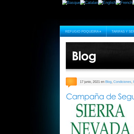
REFUGIO POQUEIRA
»
TARIFAS Y SE
17 junio, 2021 en
Blog
,
Condiciones
,