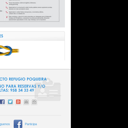
íguenos
Participa