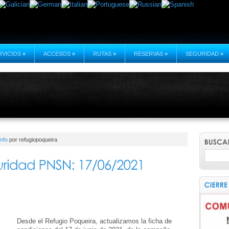
RVICIOS
»
ACCESOS
»
RUTAS
»
RESERVAS
»
SEGURIDAD
»
Info
por refugiopoqueira
Desde el Refugio Poqueira, actualizamos la ficha de