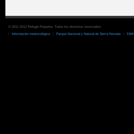
© 2011-2012 Refugio Poqueira. Todos los derechos reservados.
Información meteorológica
Parque Nacional y Natural de Sierra Nevada
FAM