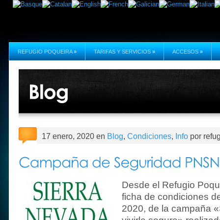
REFUGIO POQUEIRA
»
TARIFAS Y SERVICIOS
»
ACCESOS
»
17 enero, 2020 en
Blog
,
Condiciones
,
Info
por refu
Desde el Refugio Poque
ficha de condiciones d
2020, de la campaña «