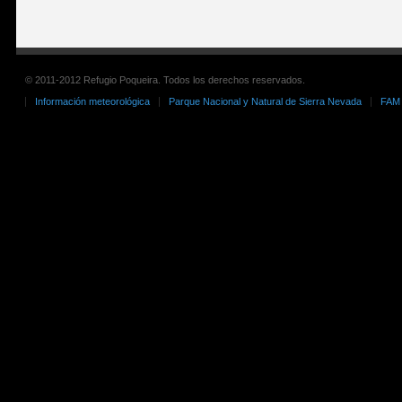
© 2011-2012 Refugio Poqueira. Todos los derechos reservados.
Información meteorológica
Parque Nacional y Natural de Sierra Nevada
FAM