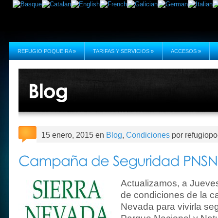
REFUGIO POQUEIRA
»
TARIFAS Y SERVICIOS
»
ACCESOS
»
15 enero, 2015 en
Blog
,
Condiciones
por refugiopo
Actualizamos, a Jueves
de condiciones de la 
Nevada para vivirla seg