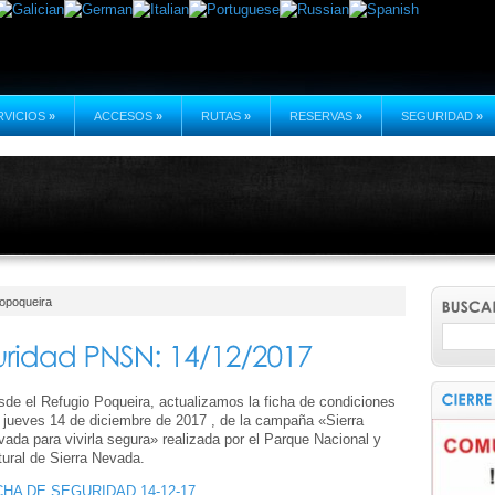
RVICIOS
»
ACCESOS
»
RUTAS
»
RESERVAS
»
SEGURIDAD
»
iopoqueira
de el Refugio Poqueira, actualizamos la ficha de condiciones
 jueves 14 de diciembre de 2017 , de la campaña «Sierra
ada para vivirla segura» realizada por el Parque Nacional y
ural de Sierra Nevada.
CHA DE SEGURIDAD 14-12-17