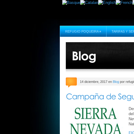
REFUGIO POQUEIRA
»
TARIFAS Y SE
14 diciembre, 2017 en
Blog
por refug
Des
del
Nev
Nat
FI