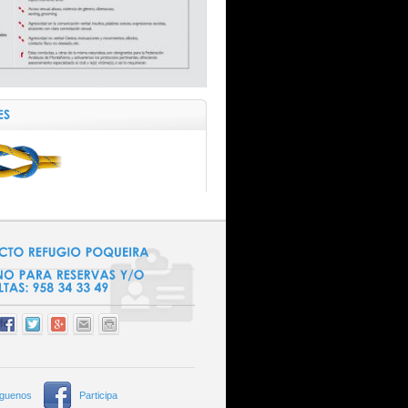
íguenos
Participa