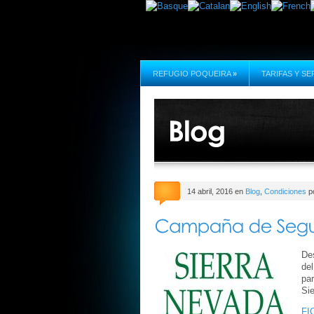
REFUGIO POQUEIRA
»
TARIFAS Y SE
14 abril, 2016 en
Blog
,
Condiciones
po
Des
del
par
Si
FI