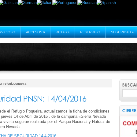
RVICIOS
»
ACCESOS
»
RUTAS
»
RESERVAS
»
SEGURIDAD
»
r refugiopoqueira
de el Refugio Poqueira, actualizamos la ficha de condiciones
 jueves 14 de Abril de 2016 , de la campaña «Sierra Nevada
a vivirla segura» realizada por el Parque Nacional y Natural de
erra Nevada.
CHA DE SEGURIDAD 14-4-2016