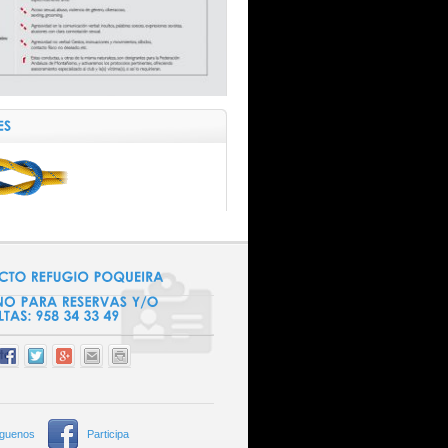
íguenos
Participa