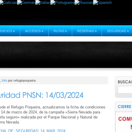
RVICIOS
»
ACCESOS
»
RUTAS
»
RESERVAS
»
SEGURIDAD
»
,
Info
por refugiopoqueira
de el Refugio Poqueira, actualizamos la ficha de condiciones
l 14 de marzo de 2024, de la campaña «Sierra Nevada para
irla seguro» realizada por el Parque Nacional y Natural de
erra Nevada.
CHA_DE_SEGURIDAD_14_MAR_2024