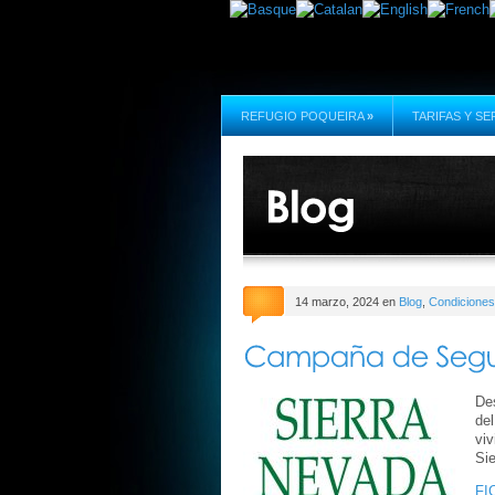
REFUGIO POQUEIRA
»
TARIFAS Y SE
14 marzo, 2024 en
Blog
,
Condiciones
Des
de
viv
Si
FI