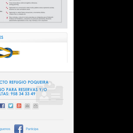
íguenos
Participa