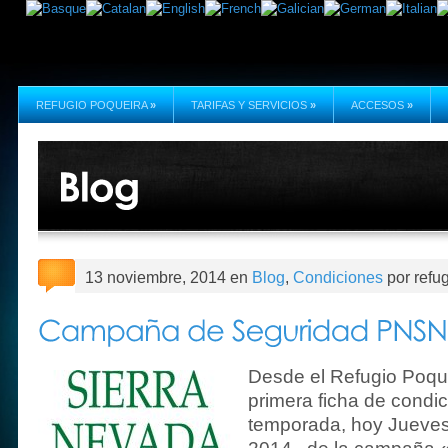
REFUGIO POQUEIRA
»
TARIFAS Y SERVICIOS
»
ACCESOS
»
13 noviembre, 2014 en
Blog
,
Condiciones
por refu
Desde el Refugio Poqu
primera ficha de condic
temporada, hoy Jueve