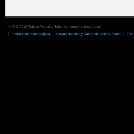
© 2011-2012 Refugio Poqueira. Todos los derechos reservados.
Información meteorológica
Parque Nacional y Natural de Sierra Nevada
FAM