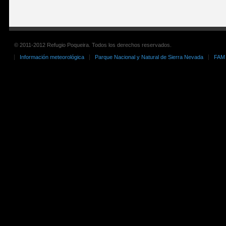
© 2011-2012 Refugio Poqueira. Todos los derechos reservados.
Información meteorológica
Parque Nacional y Natural de Sierra Nevada
FAM