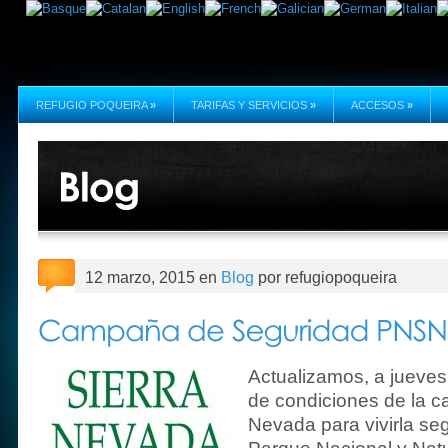
REFUGIO POQUEIRA
»
TARIFAS Y SERVICIOS
»
ACCESOS
»
12 marzo, 2015 en
Blog
por refugiopoqueira
Actualizamos, a jueves
de condiciones de la 
Nevada para vivirla seg