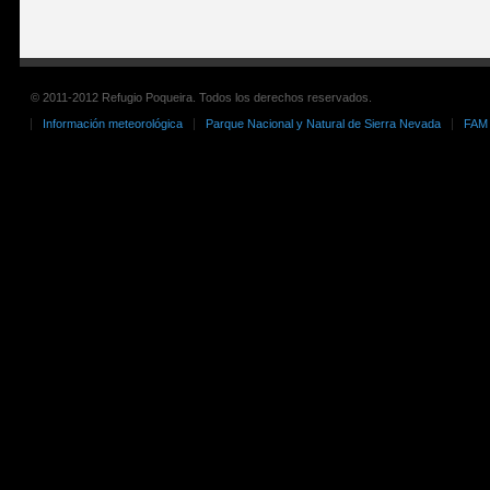
© 2011-2012 Refugio Poqueira. Todos los derechos reservados.
Información meteorológica
Parque Nacional y Natural de Sierra Nevada
FAM