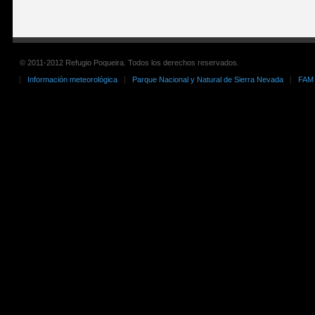
© 2011-2012 Refugio Poqueira. Todos los derechos reservados.
Información meteorológica
Parque Nacional y Natural de Sierra Nevada
FAM