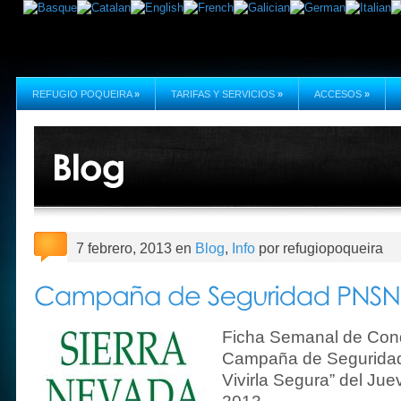
REFUGIO POQUEIRA
»
TARIFAS Y SERVICIOS
»
ACCESOS
»
7 febrero, 2013 en
Blog
,
Info
por refugiopoqueira
Ficha Semanal de Cond
Campaña de Seguridad
Vivirla Segura” del Ju