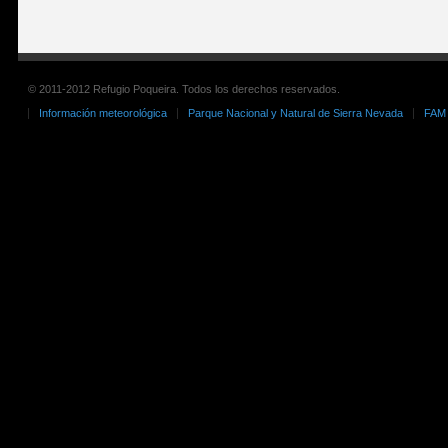
© 2011-2012 Refugio Poqueira. Todos los derechos reservados.
Información meteorológica
Parque Nacional y Natural de Sierra Nevada
FAM