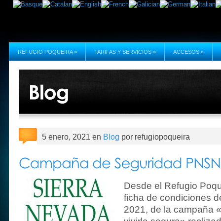
REFUGIO POQUEIRA
»
TARIFAS Y SERVICIOS
»
ACCESOS
»
5 enero, 2021 en
Blog
por refugiopoqueira
Desde el Refugio Poque
ficha de condiciones d
2021, de la campaña 