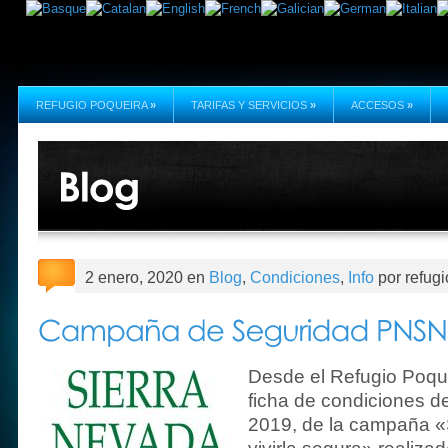
REFUGIO POQUEIRA
»
TARIFAS Y SERVICIOS
»
ACCESOS
»
2 enero, 2020 en
Blog
,
Condiciones
,
Info
por refug
Desde el Refugio Poque
ficha de condiciones d
2019, de la campaña «