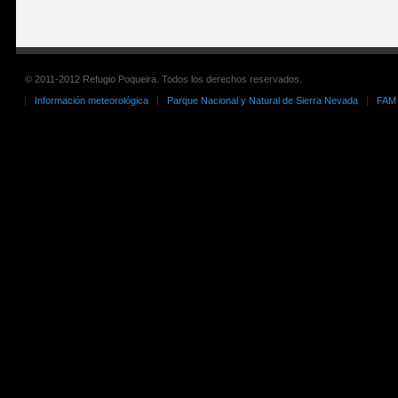
© 2011-2012 Refugio Poqueira. Todos los derechos reservados.
Información meteorológica
Parque Nacional y Natural de Sierra Nevada
FAM