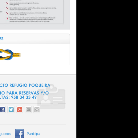
íguenos
Participa