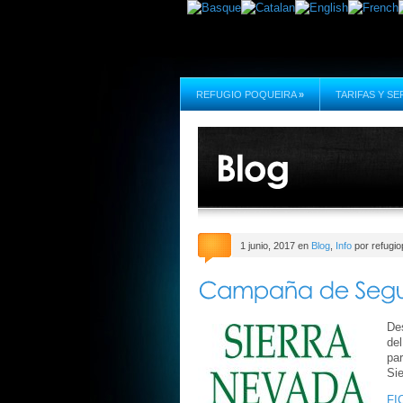
REFUGIO POQUEIRA
»
TARIFAS Y SE
1 junio, 2017 en
Blog
,
Info
por refugio
Des
del
par
Si
FI