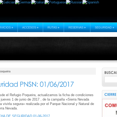
RVICIOS
»
ACCESOS
»
RUTAS
»
RESERVAS
»
SEGURIDAD
»
poqueira
de el Refugio Poqueira, actualizamos la ficha de condiciones
 jueves 1 de junio de 2017 , de la campaña «Sierra Nevada
a vivirla segura» realizada por el Parque Nacional y Natural de
erra Nevada.
CHA DE SEGURIDAD 01-06-2017