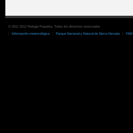
© 2011-2012 Refugio Poqueira. Todos los derechos reservados.
Información meteorológica
Parque Nacional y Natural de Sierra Nevada
FAM