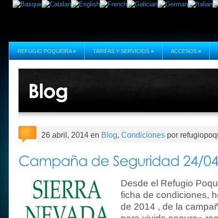
REFUGIO POQUEIRA
»
TARIFAS Y SERVICIOS
»
ACCESOS
»
26 abril, 2014 en
Blog
,
Condiciones
por refugiopoq
Desde el Refugio Poqu
ficha de condiciones, 
de 2014 , de la campa