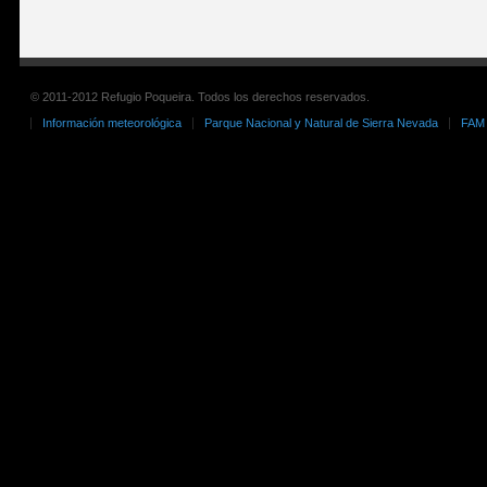
© 2011-2012 Refugio Poqueira. Todos los derechos reservados.
Información meteorológica
Parque Nacional y Natural de Sierra Nevada
FAM