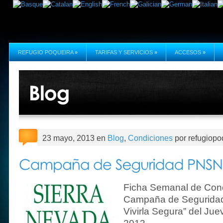
REFUGIO POQUEIRA
»
TARIFAS Y SERVICIOS
»
ACCESOS
»
23 mayo, 2013 en
Blog
,
Condiciones
por refugiopo
Ficha Semanal de Cond
Campaña de Seguridad
Vivirla Segura” del Ju