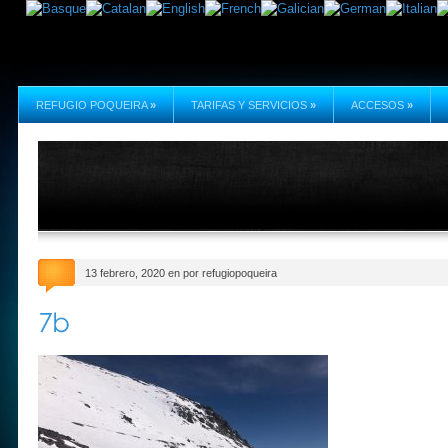
REFUGIO POQUEIRA
»
TARIFAS Y SERVICIOS
»
ACCESOS
»
13 febrero, 2020 en por refugiopoqueira