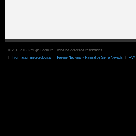
© 2011-2012 Refugio Poqueira. Todos los derechos reservados.
Información meteorológica
Parque Nacional y Natural de Sierra Nevada
FAM