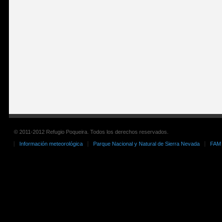
© 2011-2012 Refugio Poqueira. Todos los derechos reservados.
Información meteorológica
Parque Nacional y Natural de Sierra Nevada
FAM