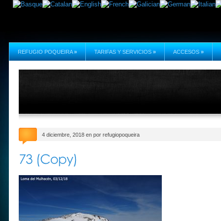
REFUGIO POQUEIRA
»
TARIFAS Y SERVICIOS
»
ACCESOS
»
4 diciembre, 2018 en por refugiopoqueira