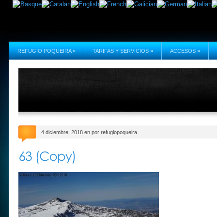
REFUGIO POQUEIRA
»
TARIFAS Y SERVICIOS
»
ACCESOS
»
4 diciembre, 2018 en por refugiopoqueira