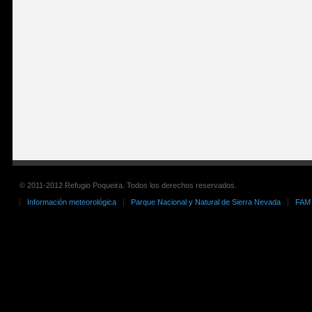
© 2011-2012 Refugio Poqueira. Todos los derechos reservados.
Información meteorológica
Parque Nacional y Natural de Sierra Nevada
FAM