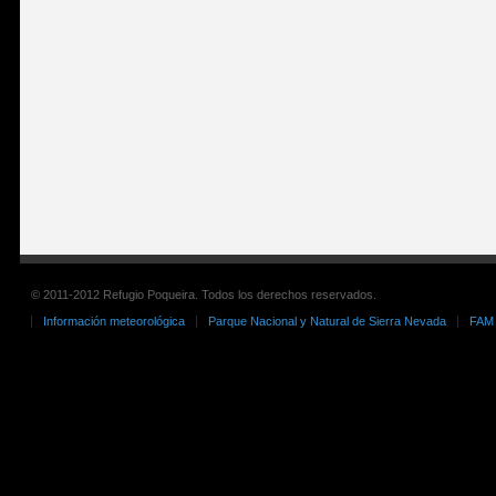
© 2011-2012 Refugio Poqueira. Todos los derechos reservados.
Información meteorológica
Parque Nacional y Natural de Sierra Nevada
FAM