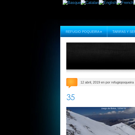
REFUGIO POQUEIRA
»
TARIFAS Y SE
12 abril, 2019 en por refugiopoqueira