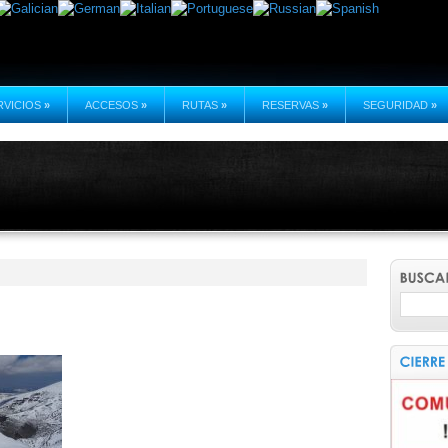
RVICIOS
»
ACCESOS
»
RUTAS
»
RESERVAS
»
SEGURIDAD
»