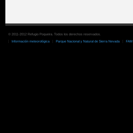
© 2011-2012 Refugio Poqueira. Todos los derechos reservados.
Información meteorológica
Parque Nacional y Natural de Sierra Nevada
FAM