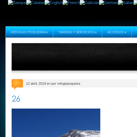
REFUGIO POQUEIRA
»
TARIFAS Y SERVICIOS
»
ACCESOS
»
12 abril, 2019 en por refugiopoqueira