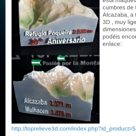
esta maqueta
cumbres de 
Alcazaba, a 
3D , muy lig
dimensiones
podéis encon
enlace:
http://toprelieve3d.com/index.php?id_product=5