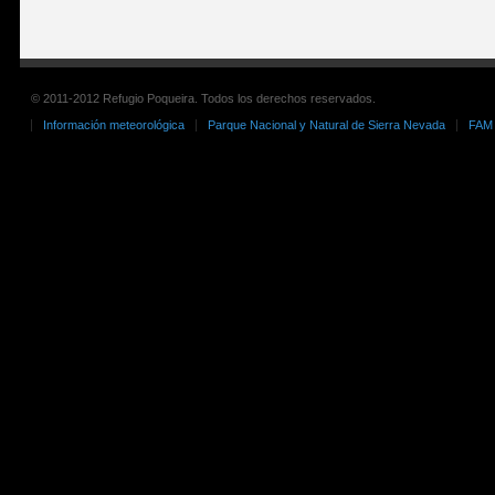
© 2011-2012 Refugio Poqueira. Todos los derechos reservados.
Información meteorológica
Parque Nacional y Natural de Sierra Nevada
FAM