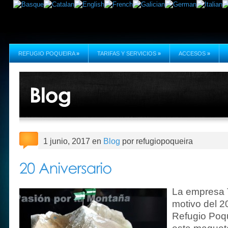
REFUGIO POQUEIRA
»
TARIFAS Y SERVICIOS
»
ACCESOS
»
1 junio, 2017 en
Blog
por refugiopoqueira
La empresa 
motivo del 2
Refugio Poqu