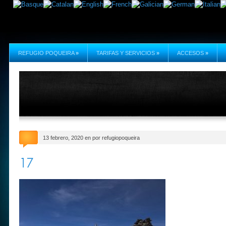
REFUGIO POQUEIRA
»
TARIFAS Y SERVICIOS
»
ACCESOS
»
13 febrero, 2020 en por refugiopoqueira