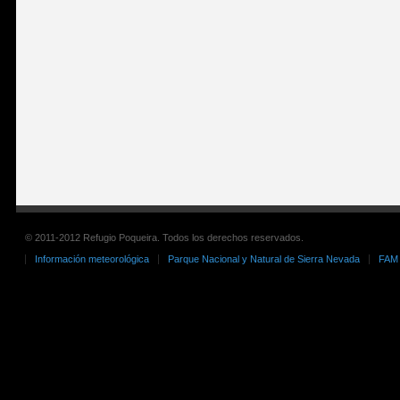
© 2011-2012 Refugio Poqueira. Todos los derechos reservados.
Información meteorológica
Parque Nacional y Natural de Sierra Nevada
FAM