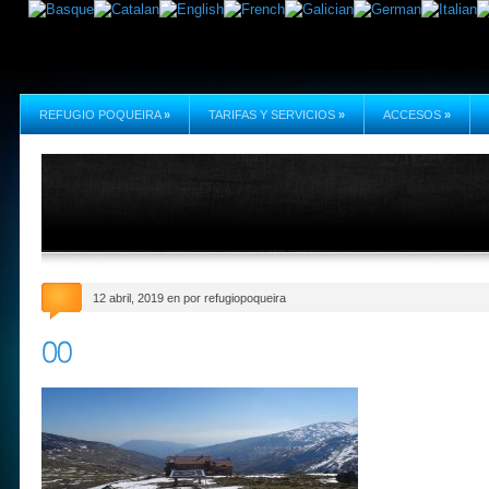
REFUGIO POQUEIRA
»
TARIFAS Y SERVICIOS
»
ACCESOS
»
12 abril, 2019 en por refugiopoqueira