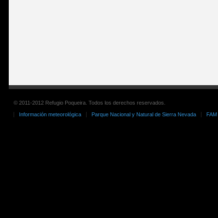
© 2011-2012 Refugio Poqueira. Todos los derechos reservados.
Información meteorológica
Parque Nacional y Natural de Sierra Nevada
FAM