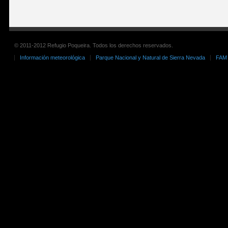
© 2011-2012 Refugio Poqueira. Todos los derechos reservados.
Información meteorológica
Parque Nacional y Natural de Sierra Nevada
FAM