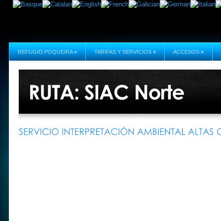
REFUGIO POQUEIRA
»
TARIFAS Y SERVICIOS
»
ACCESOS
»