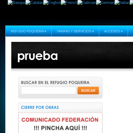
REFUGIO POQUEIRA
»
TARIFAS Y SERVICIOS
»
ACCESOS
»