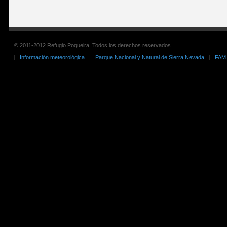
© 2011-2012 Refugio Poqueira. Todos los derechos reservados.
Información meteorológica
Parque Nacional y Natural de Sierra Nevada
FAM