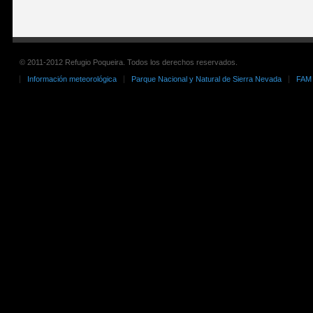
© 2011-2012 Refugio Poqueira. Todos los derechos reservados.
Información meteorológica
Parque Nacional y Natural de Sierra Nevada
FAM