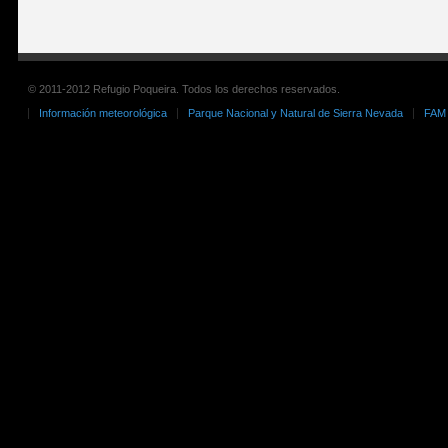
© 2011-2012 Refugio Poqueira. Todos los derechos reservados.
Información meteorológica
Parque Nacional y Natural de Sierra Nevada
FAM