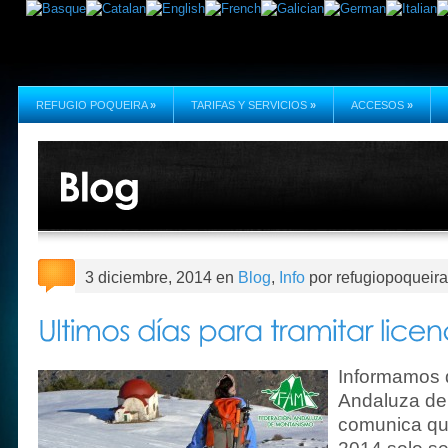
REFUGIO POQUEIRA
»
TARIFAS Y SERVICIOS
»
ACCESOS
»
3 diciembre, 2014 en
Blog
,
Info
por refugiopoqueira
Informamos 
Andaluza de
comunica qu