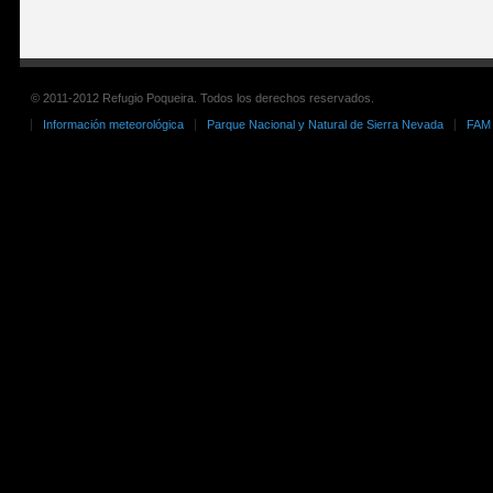
© 2011-2012 Refugio Poqueira. Todos los derechos reservados.
Información meteorológica
Parque Nacional y Natural de Sierra Nevada
FAM