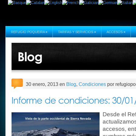
REFUGIO POQUEIRA
»
TARIFAS Y SERVICIOS
»
ACCESOS
»
30 enero, 2013 en
Blog
,
Condiciones
por refugiopo
Desde el Re
actualizamos
accesos, ent