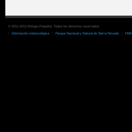
© 2011-2012 Refugio Poqueira. Todos los derechos reservados.
Información meteorológica
Parque Nacional y Natural de Sierra Nevada
FAM