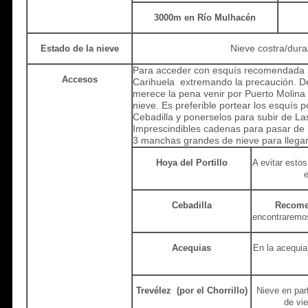
3000m en Río Mulhacén
Nieve costra/dura/
Estado de la nieve
Para acceder con esquís recomendada l
Accesos
Carihuela extremando la precaución. De
merece la pena venir por Puerto Molina 
nieve. Es preferible portear los esquís p
Cebadilla y ponerselos para subir de La
Imprescindibles cadenas para pasar de l
3 manchas grandes de nieve para llegar
Hoya del Portillo
A evitar esto
e
Cebadilla
Recom
encontraremos
Acequias
En la acequia
Trevélez (por el Chorrillo)
Nieve en part
de vie