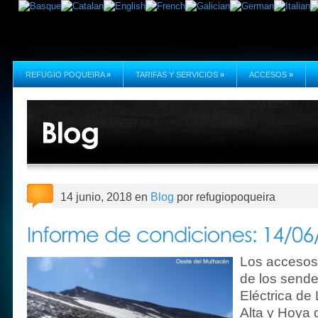
REFUGIO POQUEIRA
»
TARIFAS Y SERVICIOS
»
ACCESOS
»
14 junio, 2018 en
Blog
por refugiopoqueira
Los accesos 
de los sende
Eléctrica de
Alta y Hoya d