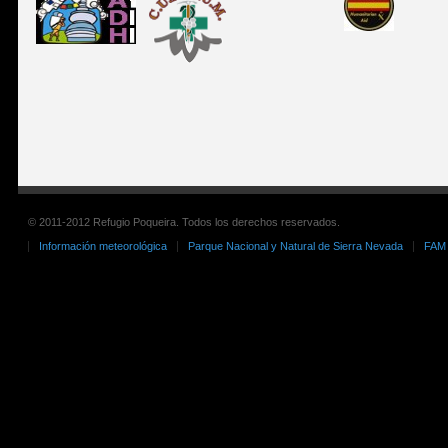
© 2011-2012 Refugio Poqueira. Todos los derechos reservados.
Información meteorológica
Parque Nacional y Natural de Sierra Nevada
FAM