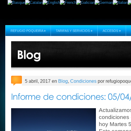
REFUGIO POQUEIRA
»
TARIFAS Y SERVICIOS
»
ACCESOS
»
5 abril, 2017 en
Blog
,
Condiciones
por refugiopoqu
Actualizamos
condiciones 
hoy Martes 5