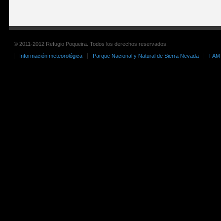
© 2011-2012 Refugio Poqueira. Todos los derechos reservados.
Información meteorológica
Parque Nacional y Natural de Sierra Nevada
FAM