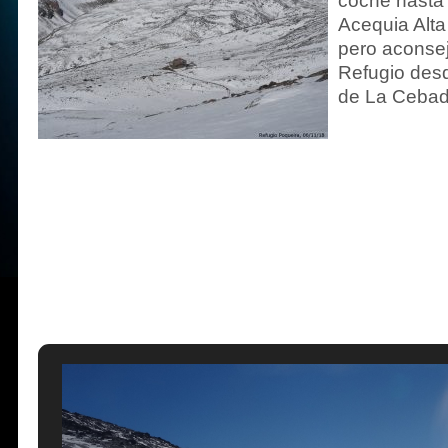
coche hasta H
Acequia Alta 
pero aconse
Refugio desd
de La Cebadi