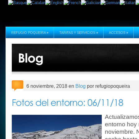
REFUGIO POQUEIRA
»
TARIFAS Y SERVICIOS
»
ACCESOS
»
6 noviembre, 2018 en
Blog
por refugiopoqueira
Actualizamos
entorno hoy
noviembre. N