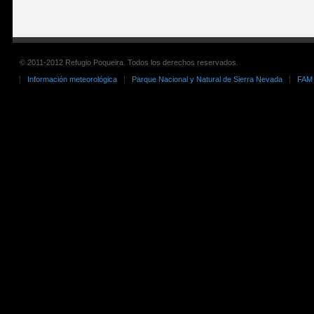
© 2011-2012 Refugio Poqueira. Todos los derechos reservados.
Información meteorológica
Parque Nacional y Natural de Sierra Nevada
FAM