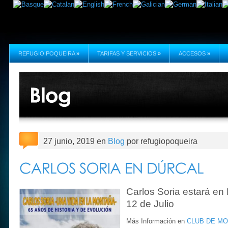
REFUGIO POQUEIRA
»
TARIFAS Y SERVICIOS
»
ACCESOS
»
27 junio, 2019 en
Blog
por refugiopoqueira
Carlos Soria estará en 
12 de Julio
Más Información en
CLUB DE MO